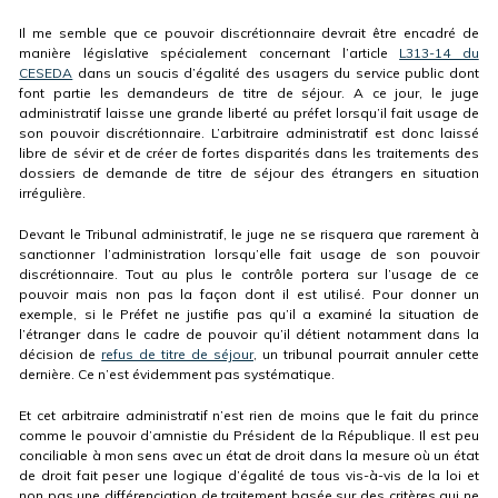
Il me semble que ce pouvoir discrétionnaire devrait être encadré de
manière législative spécialement concernant l’article
L313-14 du
CESEDA
dans un soucis d’égalité des usagers du service public dont
font partie les demandeurs de titre de séjour. A ce jour, le juge
administratif laisse une grande liberté au préfet lorsqu’il fait usage de
son pouvoir discrétionnaire. L’arbitraire administratif est donc laissé
libre de sévir et de créer de fortes disparités dans les traitements des
dossiers de demande de titre de séjour des étrangers en situation
irrégulière.
Devant le Tribunal administratif, le juge ne se risquera que rarement à
sanctionner l’administration lorsqu’elle fait usage de son pouvoir
discrétionnaire. Tout au plus le contrôle portera sur l’usage de ce
pouvoir mais non pas la façon dont il est utilisé. Pour donner un
exemple, si le Préfet ne justifie pas qu’il a examiné la situation de
l’étranger dans le cadre de pouvoir qu’il détient notamment dans la
décision de
refus de titre de séjour
, un tribunal pourrait annuler cette
dernière. Ce n’est évidemment pas systématique.
Et cet arbitraire administratif n’est rien de moins que le fait du prince
comme le pouvoir d’amnistie du Président de la République. Il est peu
conciliable à mon sens avec un état de droit dans la mesure où un état
de droit fait peser une logique d’égalité de tous vis-à-vis de la loi et
non pas une différenciation de traitement basée sur des critères qui ne