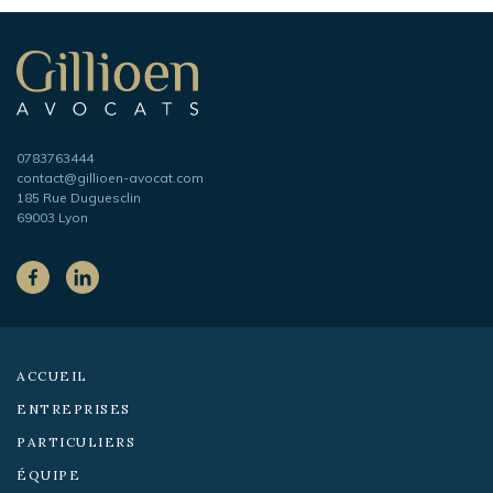
Navigation
secondaire
Gillioen
avocat
Téléphone
0783763444
Adresse
contact@gillioen-avocat.com
e-
185 Rue Duguesclin
mail
69003 Lyon
Sur
les
Facebook
LinkedIn
réseaux
sociaux :
ACCUEIL
ENTREPRISES
PARTICULIERS
ÉQUIPE