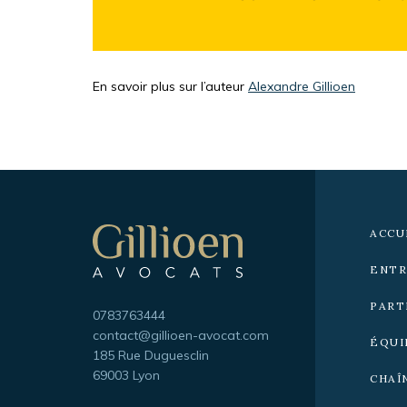
En savoir plus sur l’auteur
Alexandre Gillioen
Navigation
secondaire
ACCU
ENTR
Gillioen
avocat
PART
Téléphone
0783763444
Adresse
contact@gillioen-avocat.com
ÉQUI
e-
185 Rue Duguesclin
mail
69003 Lyon
CHAÎ