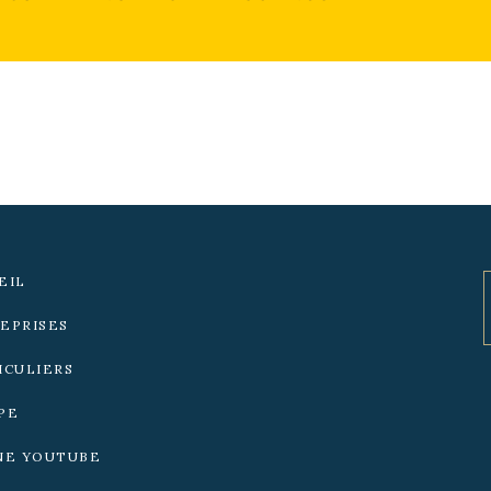
EIL
EPRISES
ICULIERS
PE
NE YOUTUBE