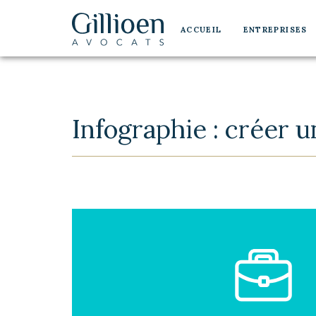
Navigation
Aller au contenu
Aller à la navigation
principale
ACCUEIL
ENTREPRISES
Gillioen
avocat
Infographie : créer 