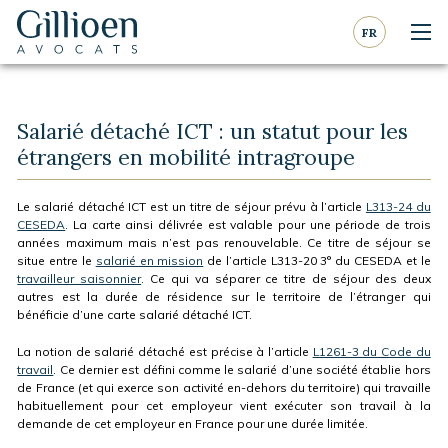
Aller au contenu
Aller à la navigation
FR
Nav
Gillioen
avocat
Salarié détaché ICT : un statut pour les
étrangers en mobilité intragroupe
Le salarié détaché ICT est un titre de séjour prévu à l’article
L313-24 du
CESEDA
. La carte ainsi délivrée est valable pour une période de trois
années maximum mais n’est pas renouvelable. Ce titre de séjour se
situe entre le
salarié en mission
de l’article L313-20 3° du CESEDA et le
travailleur saisonnier
. Ce qui va séparer ce titre de séjour des deux
autres est la durée de résidence sur le territoire de l’étranger qui
bénéficie d’une carte salarié détaché ICT.
La notion de salarié détaché est précise à l’article
L1261-3 du Code du
travail
. Ce dernier est défini comme le salarié d’une société établie hors
de France (et qui exerce son activité en-dehors du territoire) qui travaille
habituellement pour cet employeur vient exécuter son travail à la
demande de cet employeur en France pour une durée limitée.