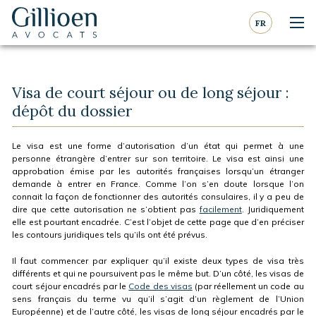
Aller au contenu
Aller à la navigation
FR
Nav
Gillioen
avocat
Visa de court séjour ou de long séjour :
dépôt du dossier
Le visa est une forme d’autorisation d’un état qui permet à une
personne étrangère d’entrer sur son territoire. Le visa est ainsi une
approbation émise par les autorités françaises lorsqu’un étranger
demande à entrer en France. Comme l’on s’en doute lorsque l’on
connait la façon de fonctionner des autorités consulaires, il y a peu de
dire que cette autorisation ne s’obtient pas
facilement
. Juridiquement
elle est pourtant encadrée. C’est l’objet de cette page que d’en préciser
les contours juridiques tels qu’ils ont été prévus.
Il faut commencer par expliquer qu’il existe deux types de visa très
différents et qui ne poursuivent pas le même but. D’un côté, les visas de
court séjour encadrés par le
Code des visas
(par réellement un code au
sens français du terme vu qu’il s’agit d’un règlement de l’Union
Européenne) et de l’autre côté, les visas de long séjour encadrés par le