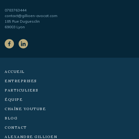
Gillioen
avocat
Téléphone
0783763444
Adresse
contact@gillioen-avocat.com
e-
185 Rue Duguesclin
mail
69003 Lyon
Sur
les
Facebook
LinkedIn
réseaux
sociaux :
ACCUEIL
ENTREPRISES
PARTICULIERS
ÉQUIPE
CHAÎNE YOUTUBE
BLOG
CONTACT
ALEXANDRE GILLIOEN