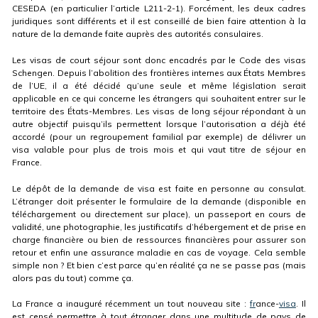
CESEDA (en particulier l’article L211-2-1). Forcément, les deux cadres
juridiques sont différents et il est conseillé de bien faire attention à la
nature de la demande faite auprès des autorités consulaires.
Les visas de court séjour sont donc encadrés par le Code des visas
Schengen. Depuis l’abolition des frontières internes aux États Membres
de l’UE, il a été décidé qu’une seule et même législation serait
applicable en ce qui concerne les étrangers qui souhaitent entrer sur le
territoire des États-Membres. Les visas de long séjour répondant à un
autre objectif puisqu’ils permettent lorsque l’autorisation a déjà été
accordé (pour un regroupement familial par exemple) de délivrer un
visa valable pour plus de trois mois et qui vaut titre de séjour en
France.
Le dépôt de la demande de visa est faite en personne au consulat.
L’étranger doit présenter le formulaire de la demande (disponible en
téléchargement ou directement sur place), un passeport en cours de
validité, une photographie, les justificatifs d’hébergement et de prise en
charge financière ou bien de ressources financières pour assurer son
retour et enfin une assurance maladie en cas de voyage. Cela semble
simple non ? Et bien c’est parce qu’en réalité ça ne se passe pas (mais
alors pas du tout) comme ça.
La France a inauguré récemment un tout nouveau site :
fr
ance-
visa
. Il
est censé permettre à tout étranger dans une multitude de pays de