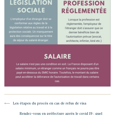
-
Article
Les étapes du procès en cas de refus de visa
précédent :
Article
Rendez-vous en préfecture après le covid 19 : quel