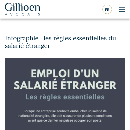
Aller au contenu
Aller à la navigation
FR
Nav
Gillioen
avocat
Infographie : les règles essentielles du
salarié étranger