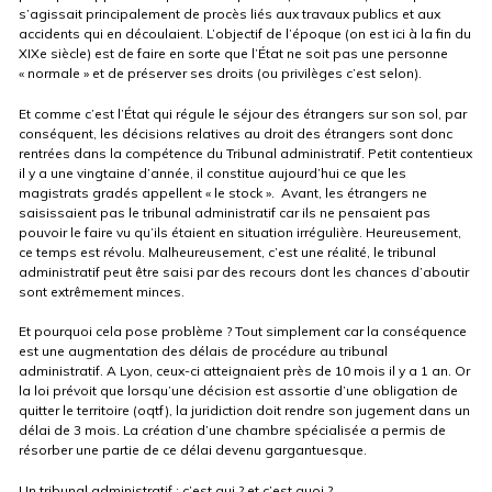
s’agissait principalement de procès liés aux travaux publics et aux
accidents qui en découlaient. L’objectif de l’époque (on est ici à la fin du
XIXe siècle) est de faire en sorte que l’État ne soit pas une personne
« normale » et de préserver ses droits (ou privilèges c’est selon).
Et comme c’est l’État qui régule le séjour des étrangers sur son sol, par
conséquent, les décisions relatives au droit des étrangers sont donc
rentrées dans la compétence du Tribunal administratif. Petit contentieux
il y a une vingtaine d’année, il constitue aujourd’hui ce que les
magistrats gradés appellent « le stock ». Avant, les étrangers ne
saisissaient pas le tribunal administratif car ils ne pensaient pas
pouvoir le faire vu qu’ils étaient en situation irrégulière. Heureusement,
ce temps est révolu. Malheureusement, c’est une réalité, le tribunal
administratif peut être saisi par des recours dont les chances d’aboutir
sont extrêmement minces.
Et pourquoi cela pose problème ? Tout simplement car la conséquence
est une augmentation des délais de procédure au tribunal
administratif. A Lyon, ceux-ci atteignaient près de 10 mois il y a 1 an. Or
la loi prévoit que lorsqu’une décision est assortie d’une obligation de
quitter le territoire (oqtf), la juridiction doit rendre son jugement dans un
délai de 3 mois. La création d’une chambre spécialisée a permis de
résorber une partie de ce délai devenu gargantuesque.
Un tribunal administratif : c’est qui ? et c’est quoi ?