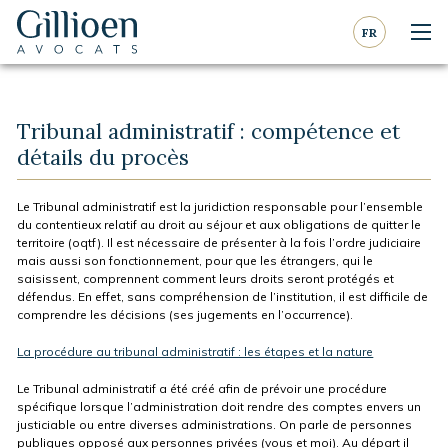
Aller au contenu
Aller à la navigation
FR
Nav
Gillioen
avocat
Tribunal administratif : compétence et
détails du procès
Le Tribunal administratif est la juridiction responsable pour l’ensemble
du contentieux relatif au droit au séjour et aux obligations de quitter le
territoire (oqtf). Il est nécessaire de présenter à la fois l’ordre judiciaire
mais aussi son fonctionnement, pour que les étrangers, qui le
saisissent, comprennent comment leurs droits seront protégés et
défendus. En effet, sans compréhension de l’institution, il est difficile de
comprendre les décisions (ses jugements en l’occurrence).
La procédure au tribunal administratif : les étapes et la nature
Le Tribunal administratif a été créé afin de prévoir une procédure
spécifique lorsque l’administration doit rendre des comptes envers un
justiciable ou entre diverses administrations. On parle de personnes
publiques opposé aux personnes privées (vous et moi). Au départ il