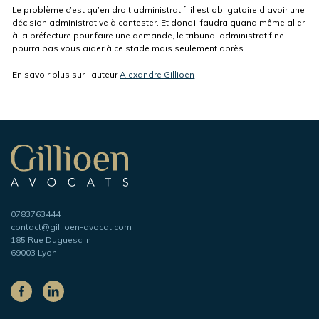
Le problème c’est qu’en droit administratif, il est obligatoire d’avoir une
décision administrative à contester. Et donc il faudra quand même aller
à la préfecture pour faire une demande, le tribunal administratif ne
pourra pas vous aider à ce stade mais seulement après.
En savoir plus sur l’auteur
Alexandre Gillioen
Navigation
secondaire
Gillioen
avocat
Téléphone
0783763444
Adresse
contact@gillioen-avocat.com
e-
185 Rue Duguesclin
mail
69003 Lyon
Sur
les
Facebook
LinkedIn
réseaux