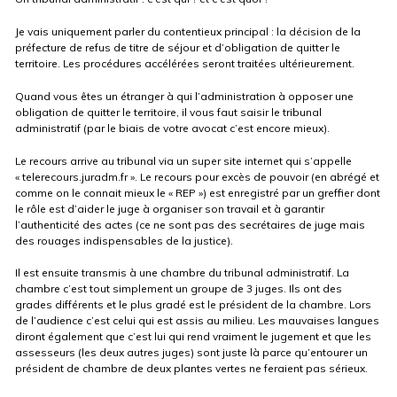
Je vais uniquement parler du contentieux principal : la décision de la
préfecture de refus de titre de séjour et d’obligation de quitter le
territoire. Les procédures accélérées seront traitées ultérieurement.
Quand vous êtes un étranger à qui l’administration à opposer une
obligation de quitter le territoire, il vous faut saisir le tribunal
administratif (par le biais de votre avocat c’est encore mieux).
Le recours arrive au tribunal via un super site internet qui s’appelle
« telerecours.juradm.fr ». Le recours pour excès de pouvoir (en abrégé et
comme on le connait mieux le « REP ») est enregistré par un greffier dont
le rôle est d’aider le juge à organiser son travail et à garantir
l’authenticité des actes (ce ne sont pas des secrétaires de juge mais
des rouages indispensables de la justice).
Il est ensuite transmis à une chambre du tribunal administratif. La
chambre c’est tout simplement un groupe de 3 juges. Ils ont des
grades différents et le plus gradé est le président de la chambre. Lors
de l’audience c’est celui qui est assis au milieu. Les mauvaises langues
diront également que c’est lui qui rend vraiment le jugement et que les
assesseurs (les deux autres juges) sont juste là parce qu’entourer un
président de chambre de deux plantes vertes ne feraient pas sérieux.