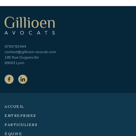
Navigation
secondaire
Gillioen
avocat
Téléphone
0783763444
Adresse
contact@gillioen-avocat.com
e-
185 Rue Duguesclin
mail
69003 Lyon
Sur
les
Facebook
LinkedIn
réseaux
sociaux :
ACCUEIL
ENTREPRISES
PARTICULIERS
ÉQUIPE