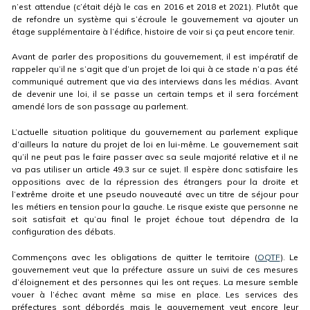
n’est attendue (c’était déjà le cas en 2016 et 2018 et 2021). Plutôt que
de refondre un système qui s’écroule le gouvernement va ajouter un
étage supplémentaire à l’édifice, histoire de voir si ça peut encore tenir.
Avant de parler des propositions du gouvernement, il est impératif de
rappeler qu’il ne s’agit que d’un projet de loi qui à ce stade n’a pas été
communiqué autrement que via des interviews dans les médias. Avant
de devenir une loi, il se passe un certain temps et il sera forcément
amendé lors de son passage au parlement.
L’actuelle situation politique du gouvernement au parlement explique
d’ailleurs la nature du projet de loi en lui-même. Le gouvernement sait
qu’il ne peut pas le faire passer avec sa seule majorité relative et il ne
va pas utiliser un article 49.3 sur ce sujet. Il espère donc satisfaire les
oppositions avec de la répression des étrangers pour la droite et
l’extrême droite et une pseudo nouveauté avec un titre de séjour pour
les métiers en tension pour la gauche. Le risque existe que personne ne
soit satisfait et qu’au final le projet échoue tout dépendra de la
configuration des débats.
Commençons avec les obligations de quitter le territoire (
OQTF
). Le
gouvernement veut que la préfecture assure un suivi de ces mesures
d’éloignement et des personnes qui les ont reçues. La mesure semble
vouer à l’échec avant même sa mise en place. Les services des
préfectures sont débordés mais le gouvernement veut encore leur