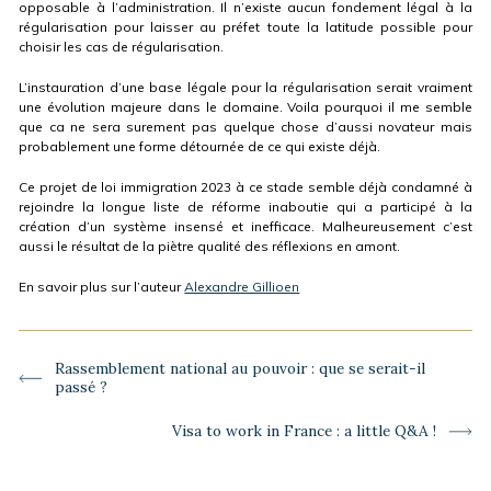
opposable à l’administration. Il n’existe aucun fondement légal à la
régularisation pour laisser au préfet toute la latitude possible pour
choisir les cas de régularisation.
L’instauration d’une base légale pour la régularisation serait vraiment
une évolution majeure dans le domaine. Voila pourquoi il me semble
que ca ne sera surement pas quelque chose d’aussi novateur mais
probablement une forme détournée de ce qui existe déjà.
Ce projet de loi immigration 2023 à ce stade semble déjà condamné à
rejoindre la longue liste de réforme inaboutie qui a participé à la
création d’un système insensé et inefficace. Malheureusement c’est
aussi le résultat de la piètre qualité des réflexions en amont.
En savoir plus sur l’auteur
Alexandre Gillioen
-
Article
Rassemblement national au pouvoir : que se serait-il
précédent :
passé ?
Article
Visa to work in France : a little Q&A !
suivant :