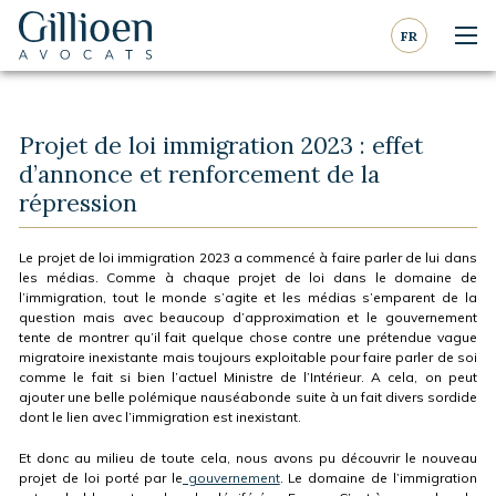
Aller au contenu
Aller à la navigation
FR
Nav
Gillioen
avocat
Projet de loi immigration 2023 : effet
d’annonce et renforcement de la
répression
Le projet de loi immigration 2023 a commencé à faire parler de lui dans
les médias. Comme à chaque projet de loi dans le domaine de
l’immigration, tout le monde s’agite et les médias s’emparent de la
question mais avec beaucoup d’approximation et le gouvernement
tente de montrer qu’il fait quelque chose contre une prétendue vague
migratoire inexistante mais toujours exploitable pour faire parler de soi
comme le fait si bien l’actuel Ministre de l’Intérieur. A cela, on peut
ajouter une belle polémique nauséabonde suite à un fait divers sordide
dont le lien avec l’immigration est inexistant.
Et donc au milieu de toute cela, nous avons pu découvrir le nouveau
projet de loi porté par le
gouvernement
. Le domaine de l’immigration