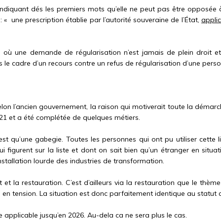
indiquant dés les premiers mots qu’elle ne peut pas être opposée à l
 « une prescription établie par l’autorité souveraine de l’État,
appli
el où une demande de régularisation n’est jamais de plein droit et 
 le cadre d’un recours contre un refus de régularisation d’une person
 selon l’ancien gouvernement, la raison qui motiverait toute la déma
l 2021 et a été complétée de quelques métiers.
est qu’une gabegie. Toutes les personnes qui ont pu utiliser cette lis
 figurent sur la liste et dont on sait bien qu’un étranger en situat
installation lourde des industries de transformation.
 et la restauration. C’est d’ailleurs via la restauration que le thèm
 en tension. La situation est donc parfaitement identique au statut a
re applicable jusqu’en 2026. Au-dela ca ne sera plus le cas.