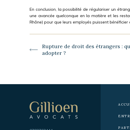
En conclusion, la possibilité de régulariser un étra
une avancée quelconque en la matière et les resta
Rhône) pour que leurs employés puissent bénéficier d’
-
Article
Rupture de droit des étrangers : qu
précédent :
adopter ?
Navigation
secondaire
ACCU
ENTR
Gillioen
avocat
PART