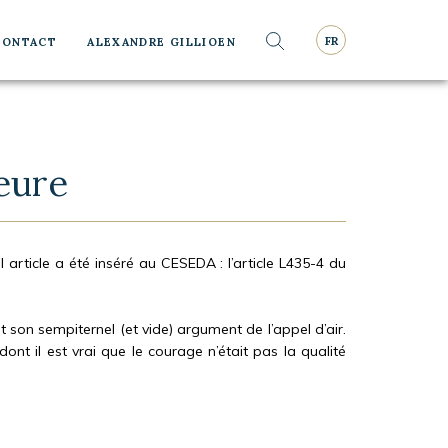
Rechercher
FR
CONTACT
ALEXANDRE GILLIOEN
Rechercher
neure
 article a été inséré au CESEDA : l’article L435-4 du
nt son sempiternel (et vide) argument de l’appel d’air.
dont il est vrai que le courage n’était pas la qualité