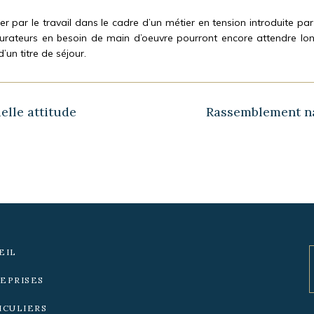
nger par le travail dans le cadre d’un métier en tension introduite p
urateurs en besoin de main d’oeuvre pourront encore attendre lon
un titre de séjour.
Article
elle attitude
Rassemblement nat
suivant :
EIL
EPRISES
ICULIERS