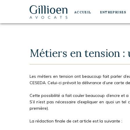
Navigation
Aller au contenu
Aller à la navigation
principale
ACCUEIL
ENTREPRISES
Gillioen
avocat
Métiers en tension :
Les métiers en tension ont beaucoup fait parler d’eu
CESEDA. Celui-ci prévoit la délivrance d’une carte de
Cette possibilité a fait couler beaucoup d’encre et a 
S’il n’est pas nécessaire d’expliquer en quoi un tel 
première).
La rédaction finale de cet article est la suivante :